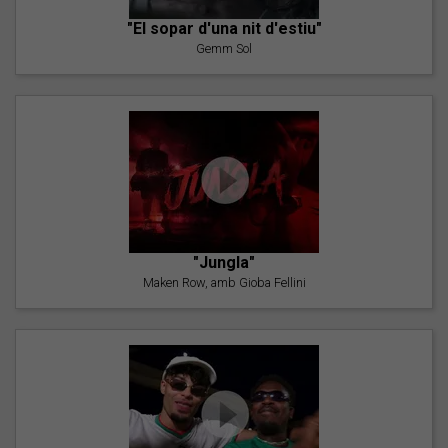
"El sopar d'una nit d'estiu"
Gemm Sol
"Jungla"
Maken Row, amb Gioba Fellini