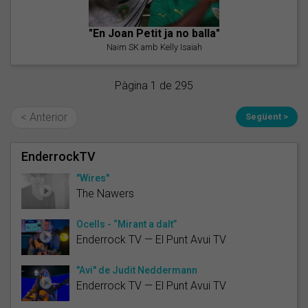
"En Joan Petit ja no balla"
Naim SK amb Kelly Isaiah
Pàgina 1 de 295
< Anterior
Següent >
EnderrockTV
"Wires"
The Nawers
Ocells - “Mirant a dalt”
Enderrock TV — El Punt Avui TV
"Avi" de Judit Neddermann
Enderrock TV — El Punt Avui TV