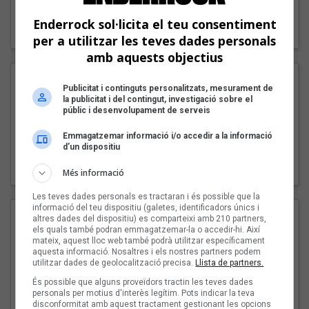
"Lo bueno y lo malo"
Enderrock sol·licita el teu consentiment
Carmen y María
per a utilitzar les teves dades personals
amb aquests objectius
Publicitat i continguts personalitzats, mesurament de
la publicitat i del contingut, investigació sobre el
públic i desenvolupament de serveis
Emmagatzemar informació i/o accedir a la informació
d’un dispositiu
"Posidònia"
Pep Álvarez amb Joan Muntaner (Xanguito)
Més informació
Les teves dades personals es tractaran i és possible que la
informació del teu dispositiu (galetes, identificadors únics i
altres dades del dispositiu) es comparteixi amb 210 partners,
els quals també podran emmagatzemar-la o accedir-hi. Així
mateix, aquest lloc web també podrà utilitzar específicament
aquesta informació. Nosaltres i els nostres partners podem
utilitzar dades de geolocalització precisa.
Llista de partners.
És possible que alguns proveïdors tractin les teves dades
personals per motius d'interès legítim. Pots indicar la teva
disconformitat amb aquest tractament gestionant les opcions