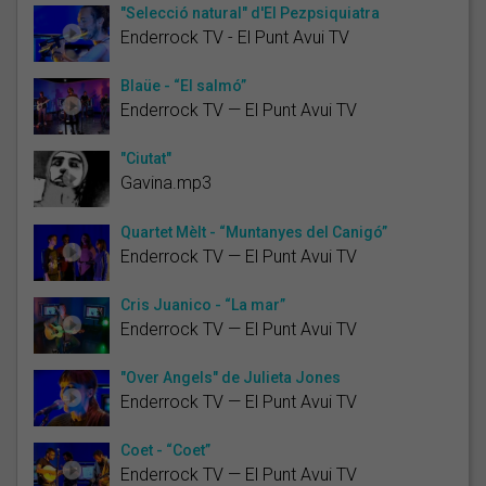
"Selecció natural" d'El Pezpsiquiatra
Enderrock TV - El Punt Avui TV
Blaüe - “El salmó”
Enderrock TV — El Punt Avui TV
"Ciutat"
Gavina.mp3
Quartet Mèlt - “Muntanyes del Canigó”
Enderrock TV — El Punt Avui TV
Cris Juanico - “La mar”
Enderrock TV — El Punt Avui TV
"Over Angels" de Julieta Jones
Enderrock TV — El Punt Avui TV
Coet - “Coet”
Enderrock TV — El Punt Avui TV