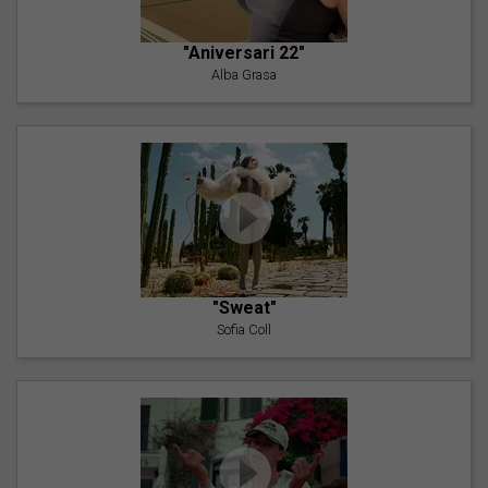
"Aniversari 22"
Alba Grasa
"Sweat"
Sofia Coll