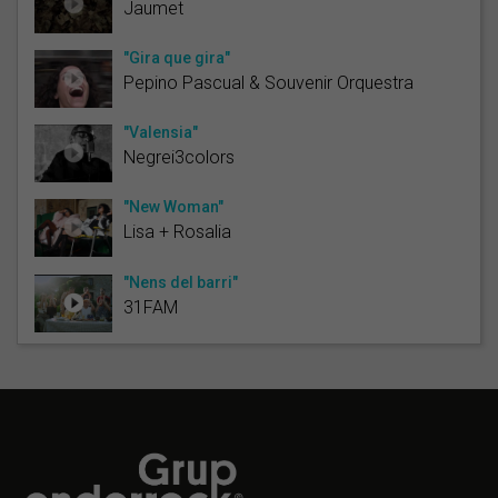
Jaumet
"Gira que gira"
Pepino Pascual & Souvenir Orquestra
"Valensia"
Negrei3colors
"New Woman"
Lisa + Rosalia
"Nens del barri"
31FAM