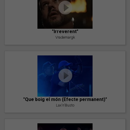
"Irreverent"
Vrademargk
"Que boig el món (Efecte permanent)"
Lax'n'Busto