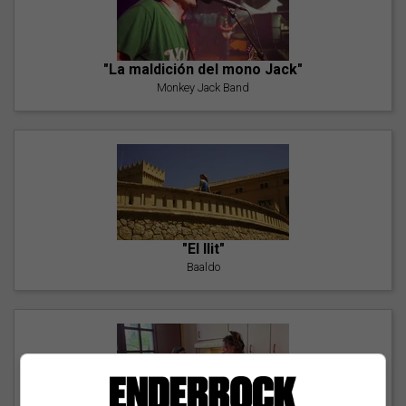
"La maldición del mono Jack"
Monkey Jack Band
"El llit"
Baaldo