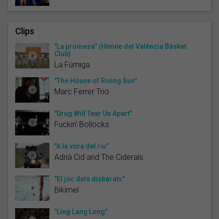
Clips
"La promesa" (Himne del València Bàsket
Club)
La Fúmiga
"The House of Rising Sun"
Marc Ferrer Trio
"Drug Will Tear Us Apart"
Fuckin' Bollocks
"A la vora del riu"
Adrià Cid and The Ciderals
"El joc dels disbarats"
Bikimel
"Ling Lang Long"