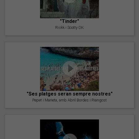
"Tinder"
Riskk i Scotty DK
"Ses platges seran sempre nostres"
Pepet i Marieta, amb Abril Bordes i Riangost