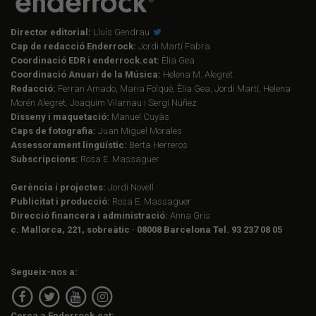
Director editorial:
Lluís Gendrau
Cap de redacció Enderrock:
Jordi Martí Fabra
Coordinació EDR i enderrock.cat:
Èlia Gea
Coordinació Anuari de la Música:
Helena M. Alegret
Redacció:
Ferran Amado, Maria Folqué, Èlia Gea, Jordi Martí, Helena
Morén Alegret, Joaquim Vilarnau i Sergi Núñez
Disseny i maquetació:
Manuel Cuyàs
Caps de fotografia:
Juan Miguel Morales
Assessorament lingüístic:
Berta Herreros
Subscripcions:
Rosa E. Massaguer
Gerència i projectes:
Jordi Novell
Publicitat i producció:
Rosa E. Massaguer
Direcció financera i administració:
Anna Gris
c. Mallorca, 221, sobreàtic · 08008 Barcelona Tel. 93 237 08 05
Segueix-nos a:
Cerca a Enderrock.cat: