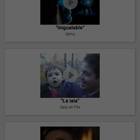
"Inigualable"
Samu
"La iaia"
Saüc en Flor