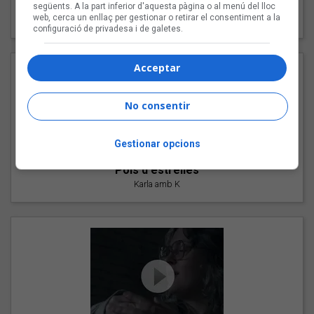
"Les cabres"
següents. A la part inferior d'aquesta pàgina o al menú del lloc
web, cerca un enllaç per gestionar o retirar el consentiment a la
94 Rules amb Compte
configuració de privadesa i de galetes.
Acceptar
No consentir
Gestionar opcions
"Pols d'estrelles"
Karla amb K