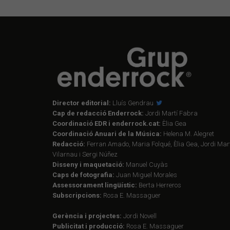
Director editorial:
Lluís Gendrau
Cap de redacció Enderrock:
Jordi Martí Fabra
Coordinació EDR i enderrock.cat:
Èlia Gea
Coordinació Anuari de la Música:
Helena M. Alegret
Redacció:
Ferran Amado, Maria Folqué, Èlia Gea, Jordi Mart
Vilarnau i Sergi Núñez
Disseny i maquetació:
Manuel Cuyàs
Caps de fotografia:
Juan Miguel Morales
Assessorament lingüístic:
Berta Herreros
Subscripcions:
Rosa E. Massaguer
Gerència i projectes:
Jordi Novell
Publicitat i producció:
Rosa E. Massaguer