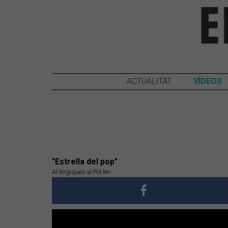
ACTUALITAT
VÍDEOS
"Estrella del pop"
Al·lèrgiques al Pol·len