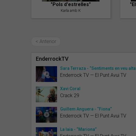
"Pols d'estrelles"
"E
Karla amb K
< Anterior
EnderrockTV
Sara Terraza - “Sentiments en veu alta
Enderrock TV — El Punt Avui TV
Xavi Coral
Crack 29
Guillem Anguera - “Fiona”
Enderrock TV — El Punt Avui TV
La Iaia - “Mariona”