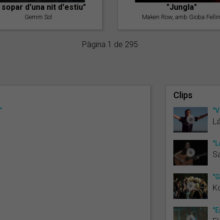
l sopar d'una nit d'estiu"
"Jungla"
Gemm Sol
Maken Row, amb Gioba Fellin
Pàgina 1 de 295
Clips
”
"V
L
"L
Sa
"G
K
"É