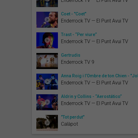
Enderrock TV — El Punt Avui TV
Coet - "Coet"
Enderrock TV — El Punt Avui TV
Trast - “Per viure”
Enderrock TV — El Punt Avui TV
Gertrudis
Enderrock TV 9
Anna Roig i l’Ombre de ton Chien - "Joh
Enderrock TV — El Punt Avui TV
Aldrin y Collins - “Aerostático”
Enderrock TV — El Punt Avui TV
"Tot perdut"
Calàpot