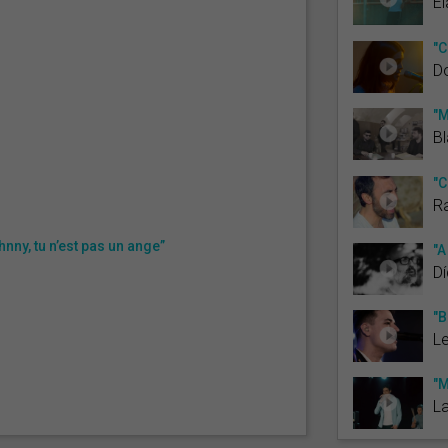
El
"C
Do
"M
Bl
"C
Ra
nny, tu n’est pas un ange”
"A
D
"B
L
"M
L