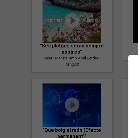
"Ses platges seran sempre
nostres"
Pepet i Marieta, amb Abril Bordes i
Riangost
"Que boig el món (Efecte
permanent)"