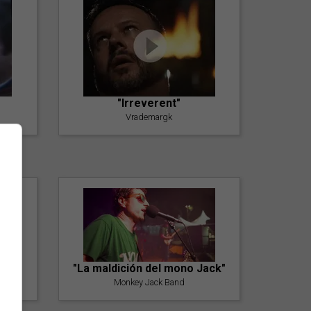
"Irreverent"
Vrademargk
"La maldición del mono Jack"
Monkey Jack Band