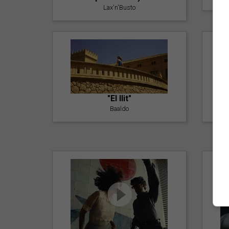
Lax'n'Busto
"El llit"
Baaldo