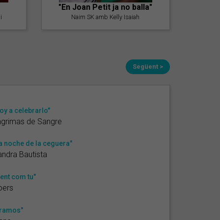
"En Joan Petit ja no balla"
i
Naim SK amb Kelly Isaiah
Següent >
oy a celebrarlo"
ágrimas de Sangre
a noche de la ceguera"
ndra Bautista
ent com tu"
oers
ramos"