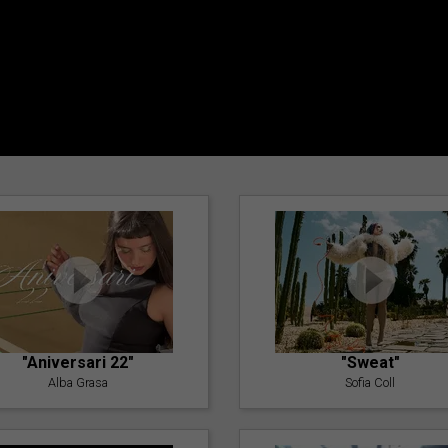
"Aniversari 22"
"Sweat"
Alba Grasa
Sofia Coll