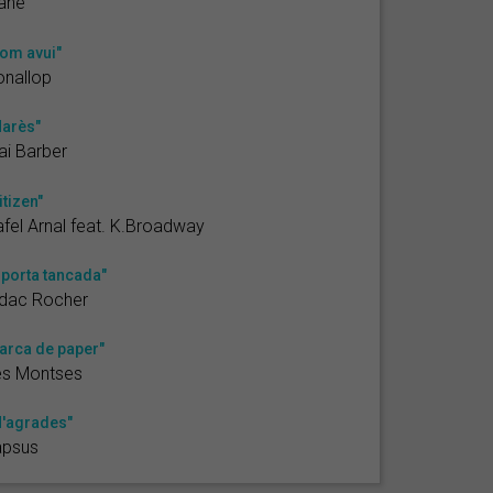
ane
om avui"
nallop
arès"
ai Barber
itizen"
fel Arnal feat. K.Broadway
 porta tancada"
ídac Rocher
arca de paper"
es Montses
'agrades"
apsus