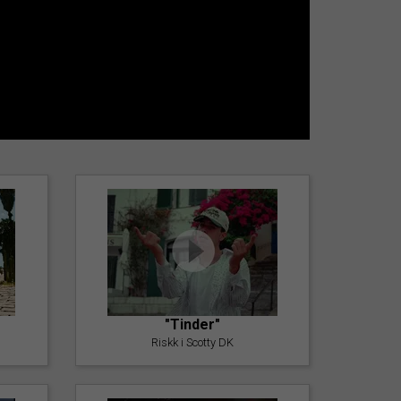
"Tinder"
Riskk i Scotty DK