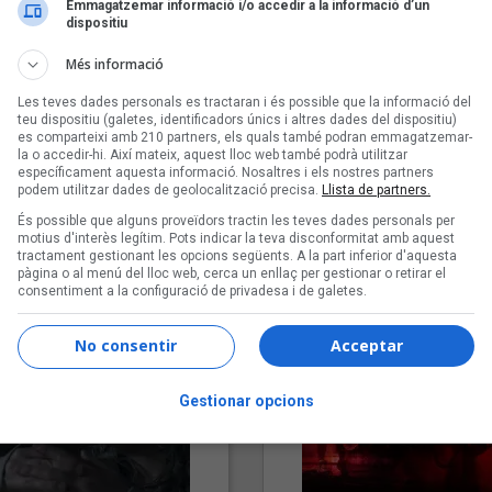
Emmagatzemar informació i/o accedir a la informació d’un
dispositiu
Més informació
Les teves dades personals es tractaran i és possible que la informació del
teu dispositiu (galetes, identificadors únics i altres dades del dispositiu)
es comparteixi amb 210 partners, els quals també podran emmagatzemar-
la o accedir-hi. Així mateix, aquest lloc web també podrà utilitzar
específicament aquesta informació. Nosaltres i els nostres partners
podem utilitzar dades de geolocalització precisa.
Llista de partners.
"Lo bueno y lo malo"
"Posidònia"
És possible que alguns proveïdors tractin les teves dades personals per
Carmen y María
Pep Álvarez amb Joan Muntan
motius d'interès legítim. Pots indicar la teva disconformitat amb aquest
(Xanguito)
tractament gestionant les opcions següents. A la part inferior d'aquesta
pàgina o al menú del lloc web, cerca un enllaç per gestionar o retirar el
consentiment a la configuració de privadesa i de galetes.
No consentir
Acceptar
Gestionar opcions