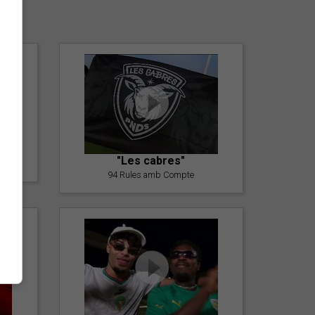
er
"Les cabres"
94 Rules amb Compte