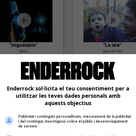
"Inigualable"
"La iaia"
Samu
Saüc en Flor
Enderrock sol·licita el teu consentiment per a
utilitzar les teves dades personals amb
aquests objectius
Publicitat i continguts personalitzats, mesurament de la publicitat
"Postlude To A Kiss"
i del contingut, investigació sobre el públic i desenvolupament
Goran Levi
de serveis
"Amb tu"
Nöctambuls