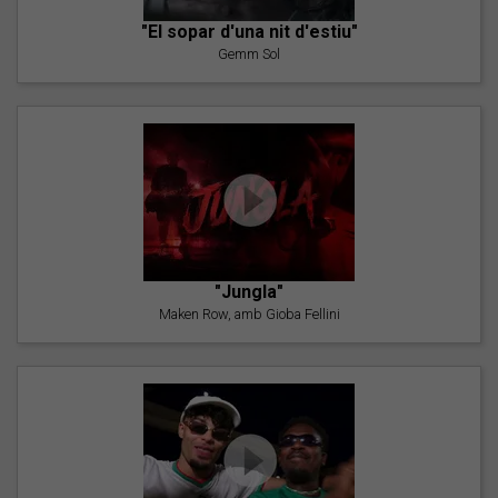
"El sopar d'una nit d'estiu"
Gemm Sol
"Jungla"
Maken Row, amb Gioba Fellini