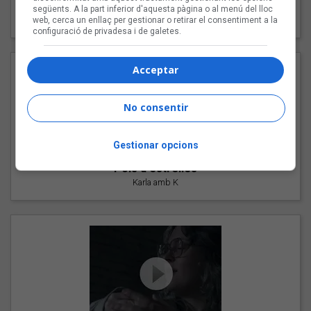
"Les cabres"
següents. A la part inferior d'aquesta pàgina o al menú del lloc
94 Rules amb Compte
web, cerca un enllaç per gestionar o retirar el consentiment a la
configuració de privadesa i de galetes.
Acceptar
No consentir
Gestionar opcions
"Pols d'estrelles"
Karla amb K