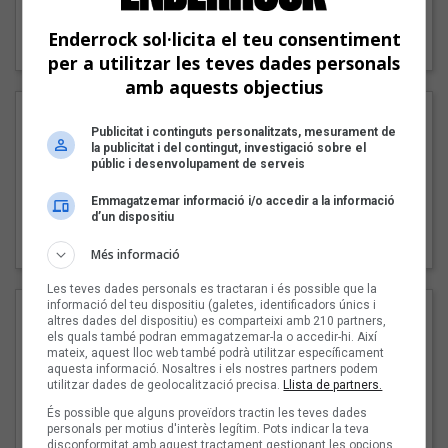
"Lo bueno y lo malo"
Enderrock sol·licita el teu consentiment
Carmen y María
per a utilitzar les teves dades personals
amb aquests objectius
Publicitat i continguts personalitzats, mesurament de
la publicitat i del contingut, investigació sobre el
públic i desenvolupament de serveis
Emmagatzemar informació i/o accedir a la informació
d’un dispositiu
"Posidònia"
Pep Álvarez amb Joan Muntaner (Xanguito)
Més informació
Les teves dades personals es tractaran i és possible que la
informació del teu dispositiu (galetes, identificadors únics i
altres dades del dispositiu) es comparteixi amb 210 partners,
els quals també podran emmagatzemar-la o accedir-hi. Així
mateix, aquest lloc web també podrà utilitzar específicament
aquesta informació. Nosaltres i els nostres partners podem
utilitzar dades de geolocalització precisa.
Llista de partners.
És possible que alguns proveïdors tractin les teves dades
personals per motius d'interès legítim. Pots indicar la teva
disconformitat amb aquest tractament gestionant les opcions