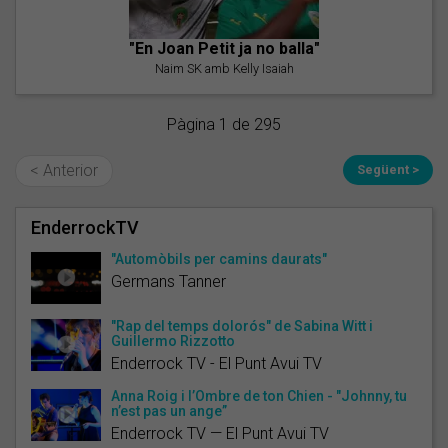
"En Joan Petit ja no balla"
Naim SK amb Kelly Isaiah
Pàgina 1 de 295
< Anterior
Següent >
EnderrockTV
"Automòbils per camins daurats"
Germans Tanner
"Rap del temps dolorós" de Sabina Witt i
Guillermo Rizzotto
Enderrock TV - El Punt Avui TV
Anna Roig i l’Ombre de ton Chien - "Johnny, tu
n’est pas un ange”
Enderrock TV — El Punt Avui TV