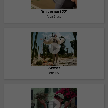
"Aniversari 22"
Alba Grasa
"Sweat"
Sofia Coll