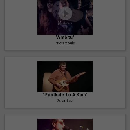
"Amb tu"
Nöctambuls
"Postlude To A Kiss"
Goran Levi