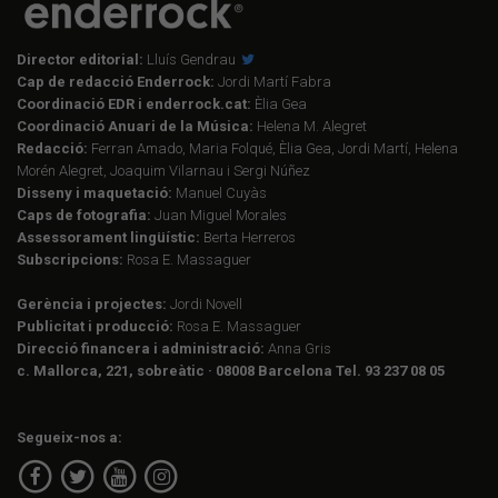
Director editorial:
Lluís Gendrau
Cap de redacció Enderrock:
Jordi Martí Fabra
Coordinació EDR i enderrock.cat:
Èlia Gea
Coordinació Anuari de la Música:
Helena M. Alegret
Redacció:
Ferran Amado, Maria Folqué, Èlia Gea, Jordi Martí, Helena
Morén Alegret, Joaquim Vilarnau i Sergi Núñez
Disseny i maquetació:
Manuel Cuyàs
Caps de fotografia:
Juan Miguel Morales
Assessorament lingüístic:
Berta Herreros
Subscripcions:
Rosa E. Massaguer
Gerència i projectes:
Jordi Novell
Publicitat i producció:
Rosa E. Massaguer
Direcció financera i administració:
Anna Gris
c. Mallorca, 221, sobreàtic · 08008 Barcelona Tel. 93 237 08 05
Segueix-nos a: