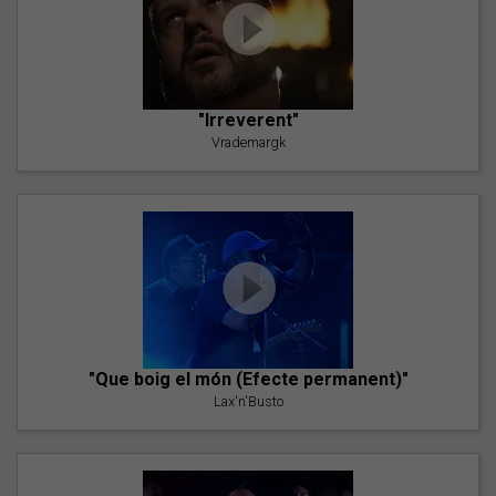
"Irreverent"
Vrademargk
"Que boig el món (Efecte permanent)"
Lax'n'Busto