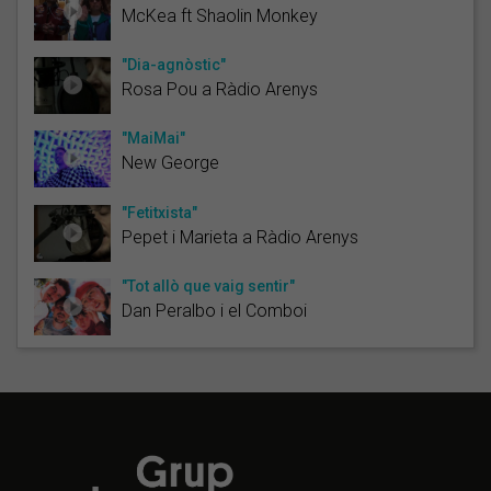
McKea ft Shaolin Monkey
"Dia-agnòstic"
Rosa Pou a Ràdio Arenys
"MaiMai"
New George
"Fetitxista"
Pepet i Marieta a Ràdio Arenys
"Tot allò que vaig sentir"
Dan Peralbo i el Comboi