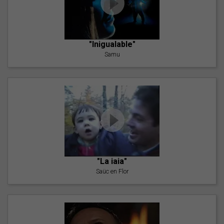
"Inigualable"
Samu
"La iaia"
Saüc en Flor