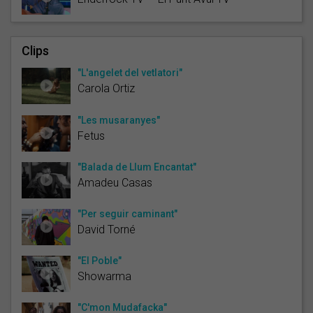
Clips
"L'angelet del vetlatori"
Carola Ortiz
"Les musaranyes"
Fetus
"Balada de Llum Encantat"
Amadeu Casas
"Per seguir caminant"
David Torné
"El Poble"
Showarma
"C'mon Mudafacka"