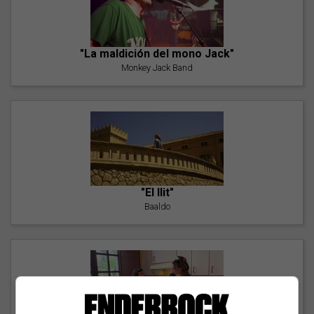
"La maldición del mono Jack"
Monkey Jack Band
"El llit"
Baaldo