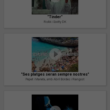
"Tinder"
Riskk i Scotty DK
"Ses platges seran sempre nostres"
Pepet i Marieta, amb Abril Bordes i Riangost