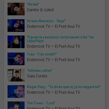
"Kit kat"
Dani6ix & Izzkid
Ariana Abecasis - “Aquí”
Enderrock TV — El Punt Avui TV
"Farem la revolució i la tornarem a fer" de
Lídia Pujol
Enderrock TV — El Punt Avui TV
Trau - "I és vostè!!"
Enderrock TV — El Punt Avui TV
"Infinitas calles"
Gala Cortés
Roger Puig - “Tu diràs que sí, jo ho negaré tot”
Enderrock TV — El Punt Avui TV
The Trees - “Lost”
Enderrock TV — El Punt Avui TV