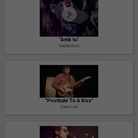
"Amb tu"
Nöctambuls
"Postlude To A Kiss"
Goran Levi