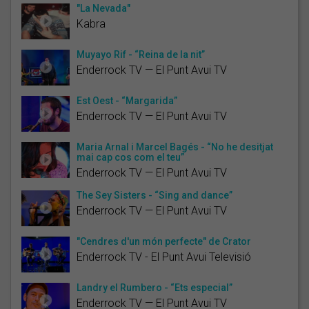
"La Nevada"
Kabra
Muyayo Rif - “Reina de la nit”
Enderrock TV — El Punt Avui TV
Est Oest - “Margarida”
Enderrock TV — El Punt Avui TV
Maria Arnal i Marcel Bagés - “No he desitjat
mai cap cos com el teu”
Enderrock TV — El Punt Avui TV
The Sey Sisters - “Sing and dance”
Enderrock TV — El Punt Avui TV
"Cendres d'un món perfecte" de Crator
Enderrock TV - El Punt Avui Televisió
Landry el Rumbero - “Ets especial”
Enderrock TV — El Punt Avui TV