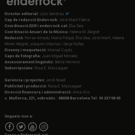
Director editorial:
Lluís Gendrau
Cap de redacció Enderrock:
Jordi Martí Fabra
Coordinació EDR i enderrock.cat:
Èlia Gea
Coordinació Anuari de la Música:
Helena M. Alegret
Redacció:
Ferran Amado, Maria Folqué, Èlia Gea, Jordi Martí, Helena
Morén Alegret, Joaquim Vilarnau i Sergi Núñez
Disseny i maquetació:
Manuel Cuyàs
Caps de fotografia:
Juan Miguel Morales
Assessorament lingüístic:
Berta Herreros
Subscripcions:
Rosa E. Massaguer
Gerència i projectes:
Jordi Novell
Publicitat i producció:
Rosa E. Massaguer
Direcció financera i administració:
Anna Gris
c. Mallorca, 221, sobreàtic · 08008 Barcelona Tel. 93 237 08 05
Segueix-nos a:
Cerca a Enderrock.cat: