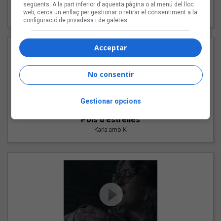
"Les cabres"
següents. A la part inferior d'aquesta pàgina o al menú del lloc
web, cerca un enllaç per gestionar o retirar el consentiment a la
94 Rules amb Compte
configuració de privadesa i de galetes.
Acceptar
No consentir
Gestionar opcions
"Pols d'estrelles"
Karla amb K