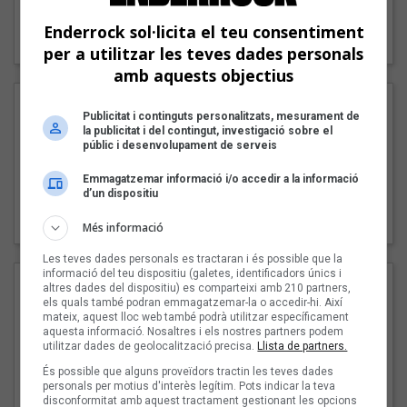
"Lo bueno y lo malo"
Enderrock sol·licita el teu consentiment
Carmen y María
per a utilitzar les teves dades personals
amb aquests objectius
Publicitat i continguts personalitzats, mesurament de
la publicitat i del contingut, investigació sobre el
públic i desenvolupament de serveis
Emmagatzemar informació i/o accedir a la informació
d’un dispositiu
"Posidònia"
Pep Álvarez amb Joan Muntaner (Xanguito)
Més informació
Les teves dades personals es tractaran i és possible que la
informació del teu dispositiu (galetes, identificadors únics i
altres dades del dispositiu) es comparteixi amb 210 partners,
els quals també podran emmagatzemar-la o accedir-hi. Així
mateix, aquest lloc web també podrà utilitzar específicament
aquesta informació. Nosaltres i els nostres partners podem
utilitzar dades de geolocalització precisa.
Llista de partners.
És possible que alguns proveïdors tractin les teves dades
personals per motius d'interès legítim. Pots indicar la teva
disconformitat amb aquest tractament gestionant les opcions