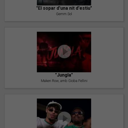
"El sopar d'una nit d'estiu"
Gemm Sol
"Jungla"
Maken Row, amb Gioba Fellini