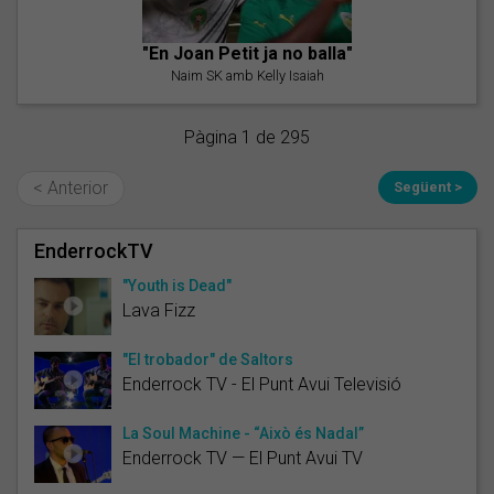
"En Joan Petit ja no balla"
Naim SK amb Kelly Isaiah
Pàgina 1 de 295
< Anterior
Següent >
EnderrockTV
"Youth is Dead"
Lava Fizz
"El trobador" de Saltors
Enderrock TV - El Punt Avui Televisió
La Soul Machine - “Això és Nadal”
Enderrock TV — El Punt Avui TV