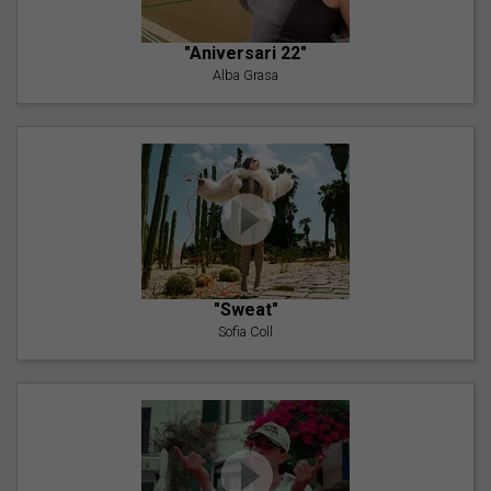
"Aniversari 22"
Alba Grasa
"Sweat"
Sofia Coll