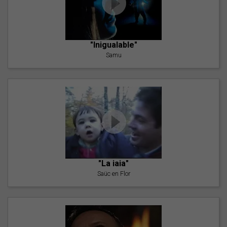
"Inigualable"
Samu
"La iaia"
Saüc en Flor