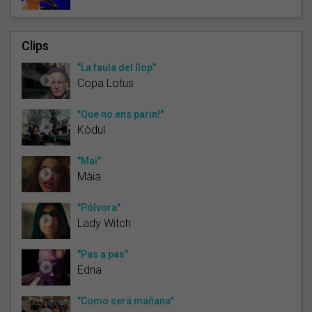
Clips
"La faula del llop"
Copa Lotus
"Que no ens parin!"
Kòdul
"Mai"
Màia
"Pólvora"
Lady Witch
"Pas a pas"
Edna
"Como será mañana"