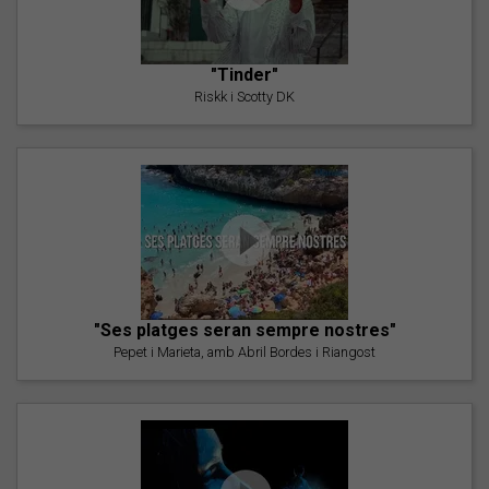
"Tinder"
Riskk i Scotty DK
"Ses platges seran sempre nostres"
Pepet i Marieta, amb Abril Bordes i Riangost