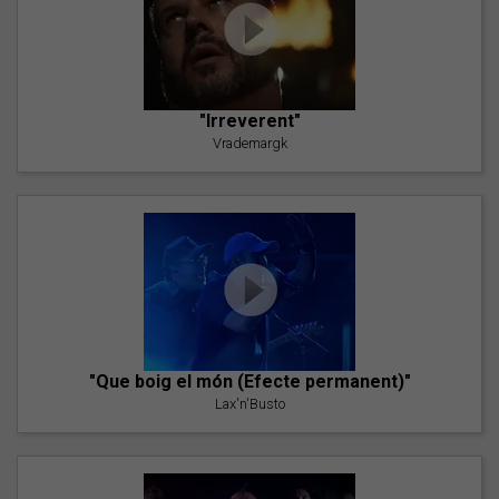
"Irreverent"
Vrademargk
"Que boig el món (Efecte permanent)"
Lax'n'Busto