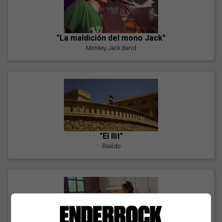
"La maldición del mono Jack"
Monkey Jack Band
"El llit"
Baaldo