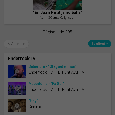
"En Joan Petit ja no balla"
Naim SK amb Kelly Isaiah
Pàgina 1 de 295
< Anterior
Següent >
EnderrockTV
Setembre - “Ofegant el món”
Enderrock TV — El Punt Avui TV
Macedònia - “Fa Sol”
Enderrock TV — El Punt Avui TV
"Hoy"
Dinamo