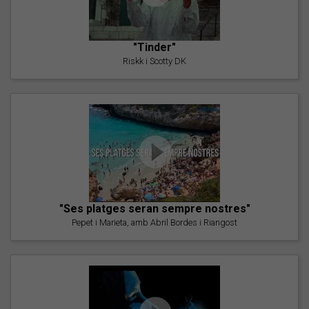
"Tinder"
Riskk i Scotty DK
"Ses platges seran sempre nostres"
Pepet i Marieta, amb Abril Bordes i Riangost