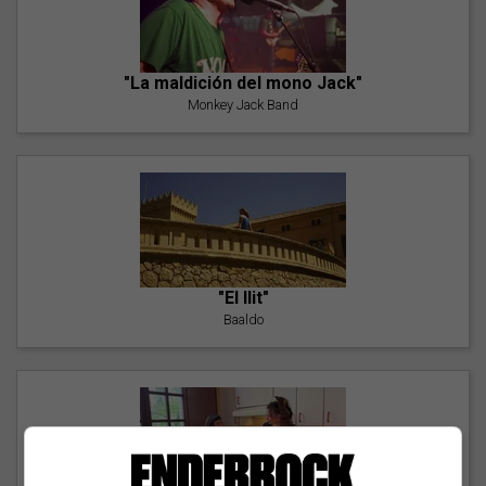
"La maldición del mono Jack"
Monkey Jack Band
"El llit"
Baaldo