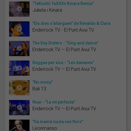
“TaKushii TaXXXii Kinara Remix”
Julieta i Kinara
"Els dies s'allarguen" de Renaldo & Clara
Enderrock TV - El Punt Avui TV
The Sey Sisters - “Sing and dance”
Enderrock TV — El Punt Avui TV
Reggae per xics - “Les bananes”
Enderrock TV — El Punt Avui TV
"No mony"
Bali 13
Nuar - "La nit perfecta”
Enderrock TV — El Punt Avui TV
"Sa mamà cuida ses flors"
Leonmanso