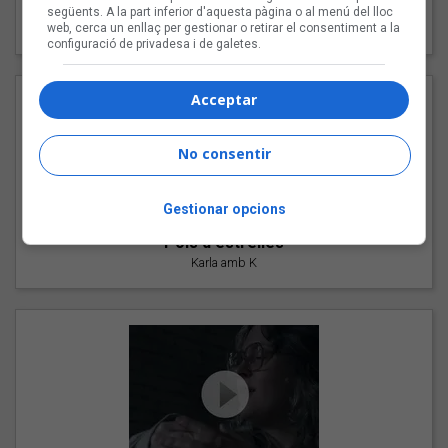
"Les cabres"
següents. A la part inferior d'aquesta pàgina o al menú del lloc
94 Rules amb Compte
web, cerca un enllaç per gestionar o retirar el consentiment a la
configuració de privadesa i de galetes.
Acceptar
No consentir
Gestionar opcions
"Pols d'estrelles"
Karla amb K