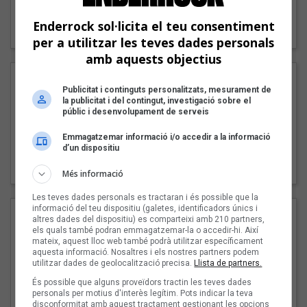
"Lo bueno y lo malo"
Enderrock sol·licita el teu consentiment
Carmen y María
per a utilitzar les teves dades personals
amb aquests objectius
Publicitat i continguts personalitzats, mesurament de
la publicitat i del contingut, investigació sobre el
públic i desenvolupament de serveis
Emmagatzemar informació i/o accedir a la informació
d’un dispositiu
"Posidònia"
Pep Álvarez amb Joan Muntaner (Xanguito)
Més informació
Les teves dades personals es tractaran i és possible que la
informació del teu dispositiu (galetes, identificadors únics i
altres dades del dispositiu) es comparteixi amb 210 partners,
els quals també podran emmagatzemar-la o accedir-hi. Així
mateix, aquest lloc web també podrà utilitzar específicament
aquesta informació. Nosaltres i els nostres partners podem
utilitzar dades de geolocalització precisa.
Llista de partners.
És possible que alguns proveïdors tractin les teves dades
personals per motius d'interès legítim. Pots indicar la teva
disconformitat amb aquest tractament gestionant les opcions