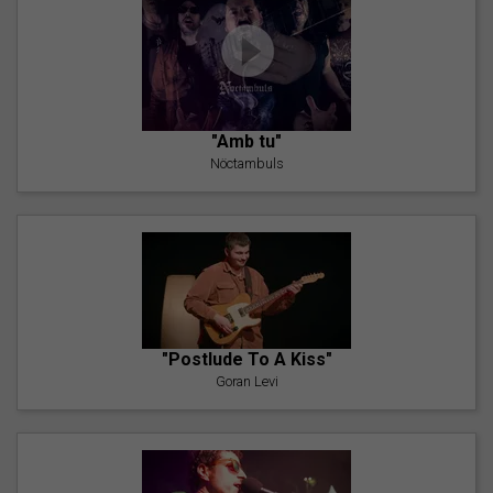
"Amb tu"
Nöctambuls
"Postlude To A Kiss"
Goran Levi