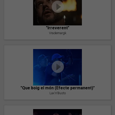
"Irreverent"
Vrademargk
"Que boig el món (Efecte permanent)"
Lax'n'Busto