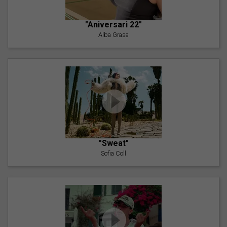
"Aniversari 22"
Alba Grasa
"Sweat"
Sofia Coll