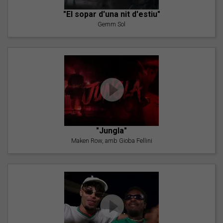
"El sopar d'una nit d'estiu"
Gemm Sol
"Jungla"
Maken Row, amb Gioba Fellini