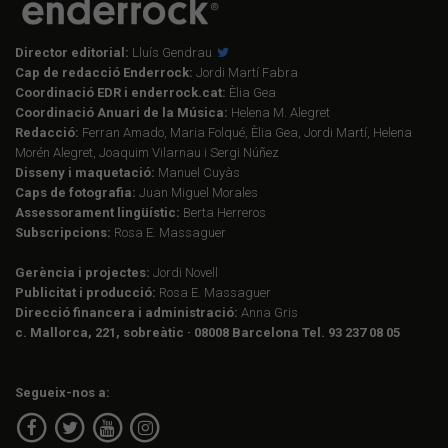
Director editorial:
Lluís Gendrau
Cap de redacció Enderrock:
Jordi Martí Fabra
Coordinació EDR i enderrock.cat:
Èlia Gea
Coordinació Anuari de la Música:
Helena M. Alegret
Redacció:
Ferran Amado, Maria Folqué, Èlia Gea, Jordi Martí, Helena
Morén Alegret, Joaquim Vilarnau i Sergi Núñez
Disseny i maquetació:
Manuel Cuyàs
Caps de fotografia:
Juan Miguel Morales
Assessorament lingüístic:
Berta Herreros
Subscripcions:
Rosa E. Massaguer
Gerència i projectes:
Jordi Novell
Publicitat i producció:
Rosa E. Massaguer
Direcció financera i administració:
Anna Gris
c. Mallorca, 221, sobreàtic · 08008 Barcelona Tel. 93 237 08 05
Segueix-nos a: