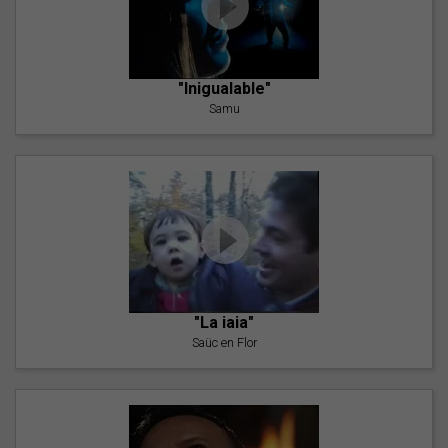
"Inigualable"
Samu
"La iaia"
Saüc en Flor