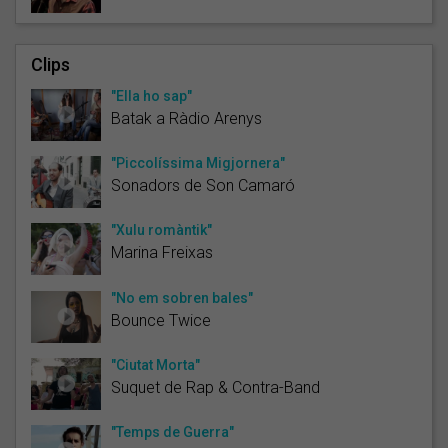
Clips
"Ella ho sap"
Batak a Ràdio Arenys
"Piccolíssima Migjornera"
Sonadors de Son Camaró
"Xulu romàntik"
Marina Freixas
"No em sobren bales"
Bounce Twice
"Ciutat Morta"
Suquet de Rap & Contra-Band
"Temps de Guerra"