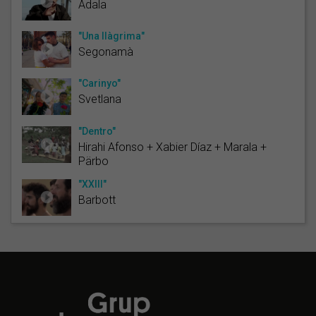
Adala
"Una llàgrima"
Segonamà
"Carinyo"
Svetlana
"Dentro"
Hirahi Afonso + Xabier Díaz + Marala +
Pärbo
"XXIII"
Barbott