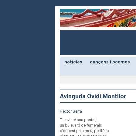
notícies
cançons i poemes
Avinguda Ovidi Montllor
Hèctor Serra
T’enviaré una postal,
un bulevard de fumerals
d’aquest país meu, perifèric.