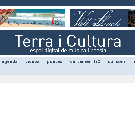
agenda
vídeos
poetes
certamen TiC
qui som
i