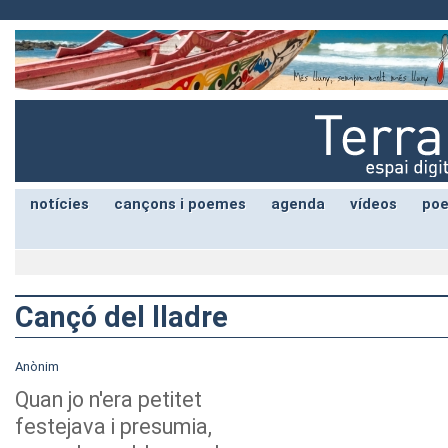
notícies
cançons i poemes
agenda
vídeos
poe
Cançó del lladre
Anònim
Quan jo n'era petitet
festejava i presumia,