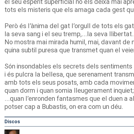
el seu esperit superficial no els deixa mai apr
tots els misteris que els amaga cada gest qu
Però és l’ànima del gat l’orgull de tots els gat
la seva sang i el seu tremp,...la seva llibertat.
No mostra mai mirada humil, mai, davant de n
quina subtil puresa que transmet quan el veie
Són insondables els secrets dels sentiments 
i és pulcra la bellesa, que serenament trans
amb tots els seus posats, amb cada movimen
quan dorm i quan somia lleugerament inquiet;
...quan l’enronden fantasmes que el duen a a
potser cap a Bubastis, on era com un déu.
Discos