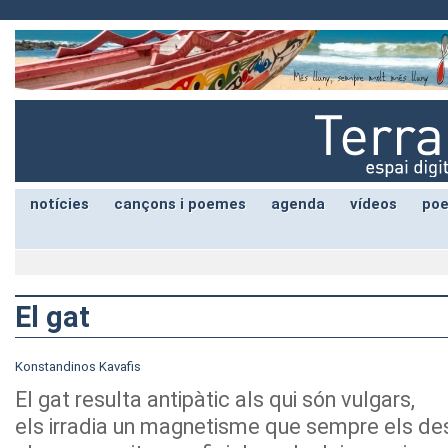
notícies
cançons i poemes
agenda
vídeos
poe
El gat
Konstandinos Kavafis
El gat resulta antipàtic als qui són vulgars,
els irradia un magnetisme que sempre els de