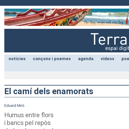
notícies
cançons i poemes
agenda
vídeos
poe
El camí dels enamorats
Eduard Miró
Humus entre flors
i bancs pel repòs