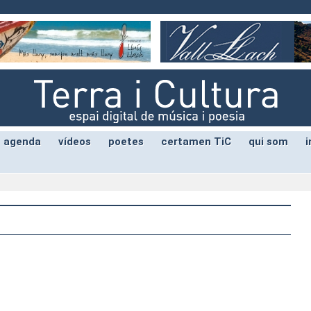
agenda
vídeos
poetes
certamen TiC
qui som
i