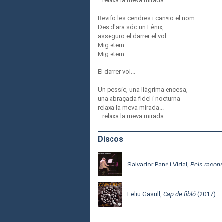
...relaxa la meva mirada...
Revifo les cendres i canvio el nom.
Des d'ara sóc un Fènix,
asseguro el darrer el vol...
Mig etern...
Mig etern...
El darrer vol...
Un pessic, una llàgrima encesa,
una abraçada fidel i nocturna
relaxa la meva mirada...
...relaxa la meva mirada...
Discos
Salvador Pané i Vidal,
Pels racons
Feliu Gasull,
Cap de fibló
(2017)