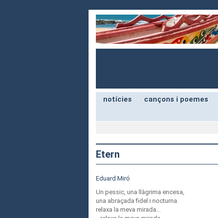
notícies
cançons i poemes
Etern
Eduard Miró
Un pessic, una llàgrima encesa,
una abraçada fidel i nocturna
relaxa la meva mirada...