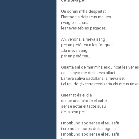
de la teva pell.
Un somni m'ha despertat
l'harmonia dels teus malucs
i veig en l'arena
les teves tèbies petjades.
Ah, vendria la meva sang
per un petó teu a les fosques.
...la meva sang
per un petó teu...
Quanta sal de mar m'ha esquinçat les venes
en allunyar-me de la teva silueta.
La teva saliva sadollaria la meva set
i el teu dolç ventre recolzaria els meus rinxo
Què trist és el dia
sense acariciar-te el cabell,
sense notar el tacte suau
de la teva pell.
I moribund sóc sense el teu safir
i cremo les hores de la negra nit.
I moribund sóc sense el teu safir