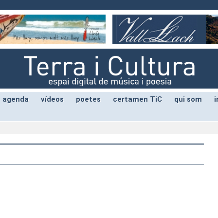
agenda
vídeos
poetes
certamen TiC
qui som
i