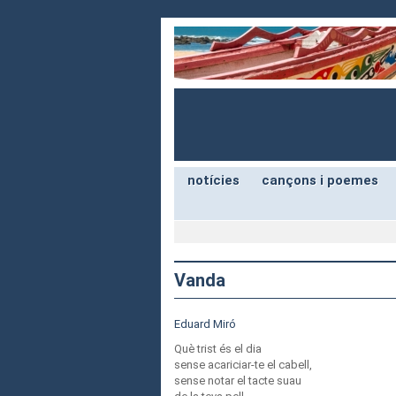
notícies
cançons i poemes
Vanda
Eduard Miró
Què trist és el dia
sense acariciar-te el cabell,
sense notar el tacte suau