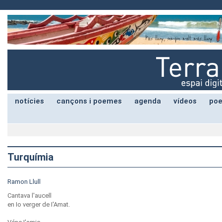
notícies
cançons i poemes
agenda
vídeos
poe
Turquímia
Ramon Llull
Cantava l'aucell
en Io verger de I'Amat.