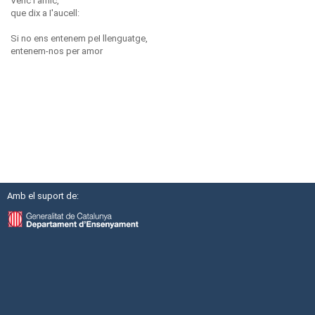
Vénc I'amic,
que dix a I'aucell:
Si no ens entenem peI llenguatge,
entenem-nos per amor
Amb el suport de: