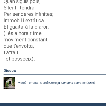
Quan siguis pols,
Silent i tendra
Per senderes infinites;
Immòbil i extática
Et guaitarà la claror.
(I és alhora ritme,
moviment constant,
que t'envolta,
t'atrau
i et posseeix).
Discos
Mercè Torrents, Mercè Corretja,
Cançons secretes
(2016)