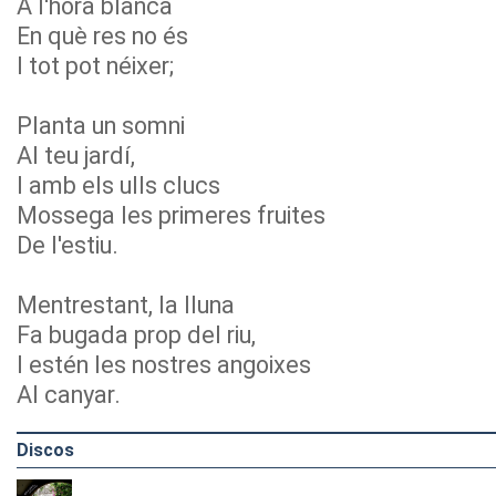
A l'hora blanca
En què res no és
I tot pot néixer;
Planta un somni
Al teu jardí,
I amb els ulls clucs
Mossega les primeres fruites
De l'estiu.
Mentrestant, la lluna
Fa bugada prop del riu,
I estén les nostres angoixes
Al canyar.
Discos