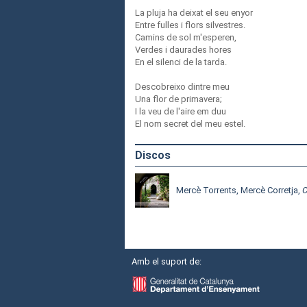
La pluja ha deixat el seu enyor
Entre fulles i flors silvestres.
Camins de sol m'esperen,
Verdes i daurades hores
En el silenci de la tarda.
Descobreixo dintre meu
Una flor de primavera;
I la veu de l'aire em duu
El nom secret del meu estel.
Discos
Mercè Torrents, Mercè Corretja,
C
Amb el suport de: