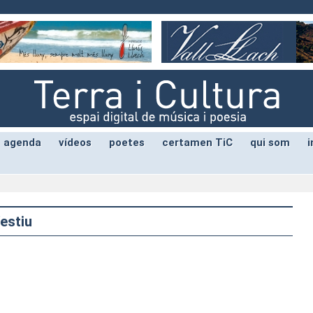
agenda
vídeos
poetes
certamen TiC
qui som
i
estiu