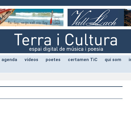
agenda
vídeos
poetes
certamen TiC
qui som
i