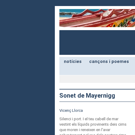
notícies
cançons i poemes
Sonet de Mayernigg
Vicenç Llorca
Silenci i port. I el teu cabell de mar
vestint els líquids provinents deis cims
que moren i reneixen en l'avar