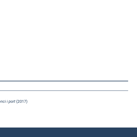
enci i port
(2017)