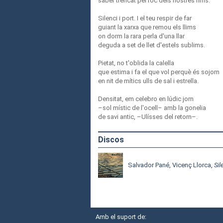
saber trencat pel roc dels nostres rims.
Silenci i port. I el teu respir de far
guiant la xarxa que remou els llims
on dorm la rara perla d'una llar
deguda a set de llet d'estels sublims.
Pietat, no t'oblida la calella
que estima i fa el que vol perquè és sojorn
en nit de mítics ulls de sal i estrella.
Densitat, em celebro en lúdic jorn
–sol místic de l'ocell– amb la gonelia
de savi antic, –Ulísses del retorn–.
Discos
Salvador Pané, Vicenç Llorca,
Sil
Amb el suport de: