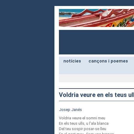
notícies
cançons i poemes
Voldria veure en els teus ul
Josep Janés
Voldria veure el somni meu
En els teus ulls, u l'ala blanca
Del teu sospir posar-se lleu