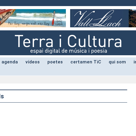
agenda
vídeos
poetes
certamen TiC
qui som
i
ls