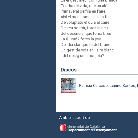
En el gest meu. Com una branca
Tendra de vida, que un alè
Primaveral perfila en l'aire,
Així el meu somni: si una fe
De voluptats el duia al caire
Del teu sospir, fores la neu
del desencís, que torna breu
La il·lusió? fores la joia
Del dia clar que fa del branc
Un gest de vida en l'aire blanc
I del desig una monjoia?
Discos
Patricia Caicedo, Lenine Santos,
Amb el suport de: