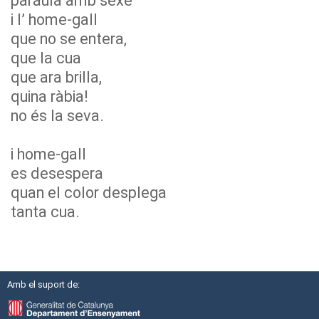
paraula amb sexe
i l’ home-gall
que no se entera,
que la cua
que ara brilla,
quina ràbia!
no és la seva.
i home-gall
es desespera
quan el color desplega
tanta cua.
Amb el suport de: