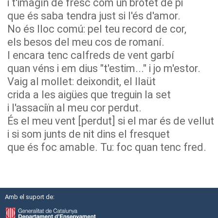
i t'imagín de fresc com un brotet de pi
que és saba tendra just si l'és d'amor.
No és lloc comú: pel teu record de cor,
els besos del meu cos de romaní.
I encara tenc calfreds de vent garbí
quan véns i em dius "t'estim..." i jo m'estor.
Vaig al mollet: deixondit, el llaüt
crida a les aigües que treguin la set
i l'assaciïn al meu cor perdut.
És el meu vent [perdut] si el mar és de vellut
i si som junts de nit dins el fresquet
que és foc amable. Tu: foc quan tenc fred.
Amb el suport de: