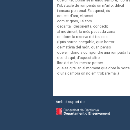
que un teu posat se m'endú sempre, i com a
l'obstacle de rompents on m'aïllo, difícil
i encara personal. És aquest, és
aquest d'ara, el posat
com et gires, i el tors
decanta i desorienta, concedit
al moviment, la més pausada zona
on dorm la reserva del teu cos.
(Quin horror innegable, quin horror
de matèria del món, quan penso
que em dono a compondre una rompuda fa
des d'aquí, d'aquest altre
lloc del món, mentre potser
que es gira, en el moment que obre la porta
d'una cambra on no em trobaré mai.)
Amb el suport de: