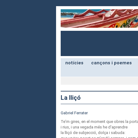
notícies
cançons i poemes
La lliçó
Gabriel Ferrater
Te'm gires, en el moment que obres la port
i rius, i una vegada més he d'aprendre
la lliçó de subjecció, dolça i sabuda: