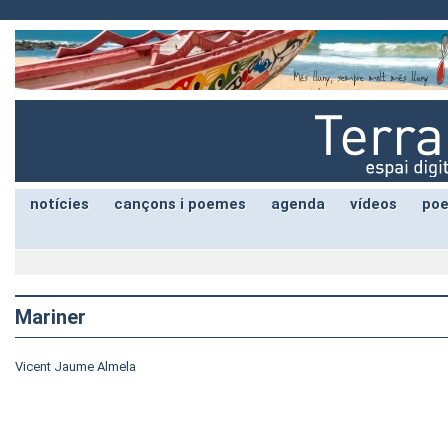
notícies
cançons i poemes
agenda
vídeos
poe
Mariner
Vicent Jaume Almela