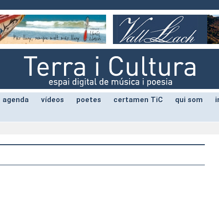
agenda
vídeos
poetes
certamen TiC
qui som
i