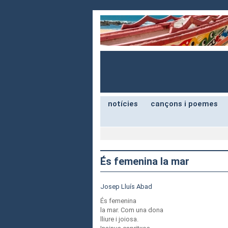
notícies
cançons i poemes
És femenina la mar
Josep Lluís Abad
És femenina
la mar. Com una dona
lliure i joiosa.