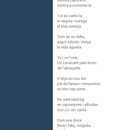
Insinua capritxos,
voldria acontentar-la.
Tot és sentir-la:
si respira i batega
el blau avança.
Com en un delta,
aigua salada i dolça
la vida aguaita.
Va i ve l'ona,
tot cavalcant pels límits
de l'abraçada.
S'alça un nou dia
ple de llamps i tempestes:
no tinc cap pena.
No seré nàufrag
en capvespres i albades:
son cor em canta.
Com una dona
lliure i feliç, volguda,