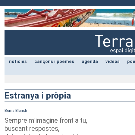
notícies
cançons i poemes
agenda
vídeos
poe
Estranya i pròpia
Berna Blanch
Sempre m’imagine front a tu,
buscant respostes,