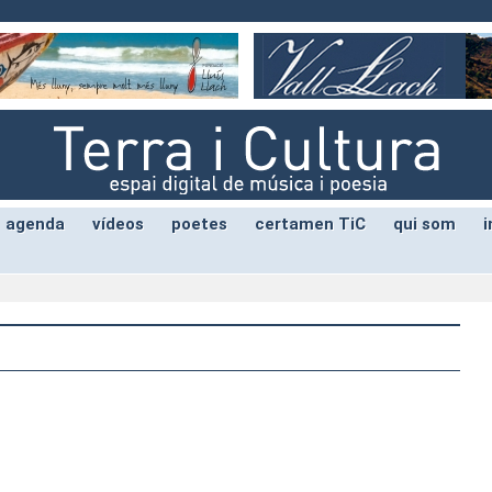
agenda
vídeos
poetes
certamen TiC
qui som
i