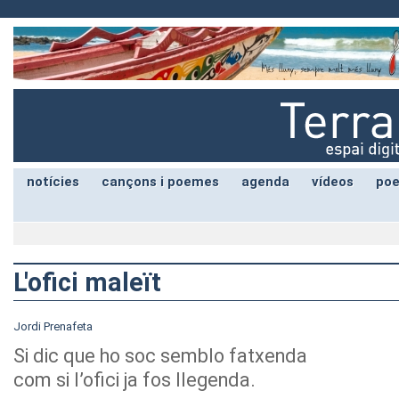
notícies
cançons i poemes
agenda
vídeos
poe
L'ofici maleït
Jordi Prenafeta
Si dic que ho soc semblo fatxenda
com si l’ofici ja fos llegenda.