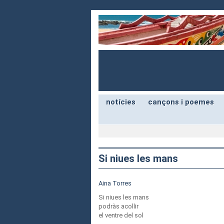
notícies
cançons i poemes
Si niues les mans
Aina Torres
Si niues les mans
podràs acollir
el ventre del sol