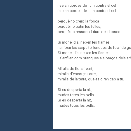
i seran cordes de llum contra el cel
i seran cordes de llum contra el cel
perquè no creixi la fosca
perquè no batin les fulles,
perquè no ressoni el riure dels boscos.
Si mor el dia, neixen les flames
i arriben les serps tel·lúriques de foc i de g
Si mor el dia, neixen les flames
i s’enfilen com branques als braços dels ar
Miralls de flors i vent,
miralls d’escorça i arrel;
miralls de la terra, que es giren cap a tu.
Si es desperta la nit,
mudes totes les pells.
Si es desperta la nit,
mudes totes les pells.