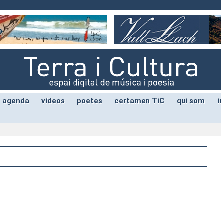
agenda
vídeos
poetes
certamen TiC
qui som
i