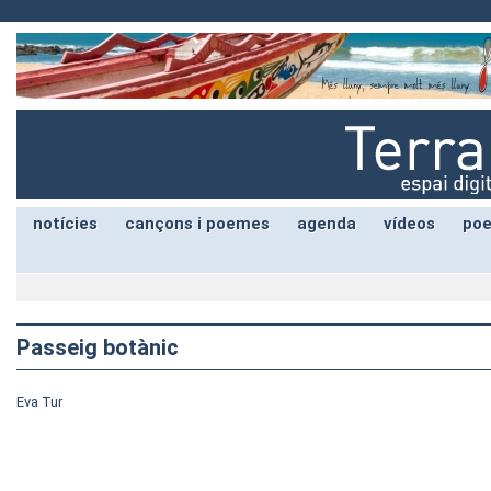
notícies
cançons i poemes
agenda
vídeos
poe
Passeig botànic
Eva Tur