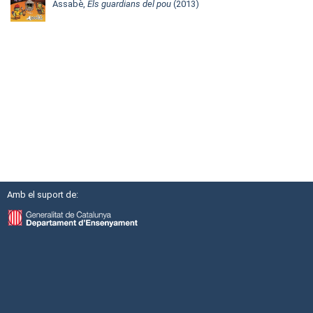
Assabè,
Els guardians del pou
(2013)
Amb el suport de: