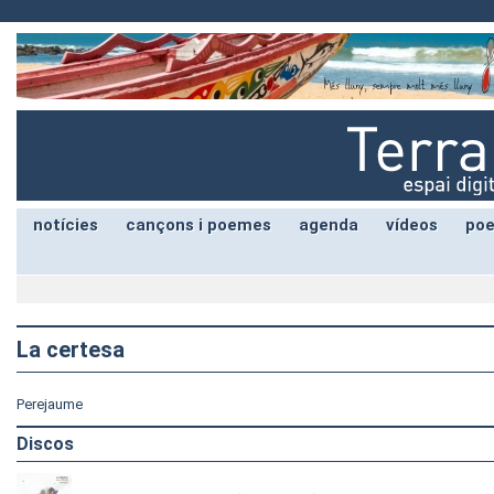
notícies
cançons i poemes
agenda
vídeos
poe
La certesa
Perejaume
Discos