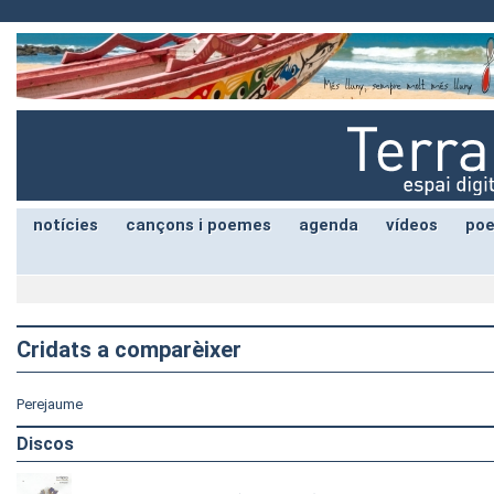
notícies
cançons i poemes
agenda
vídeos
poe
Cridats a comparèixer
Perejaume
Discos