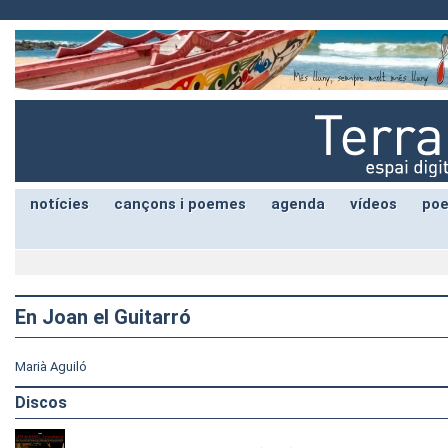
notícies
cançons i poemes
agenda
vídeos
poe
En Joan el Guitarró
Marià Aguiló
Discos