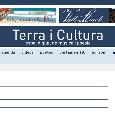
agenda
vídeos
poetes
certamen TiC
qui som
i