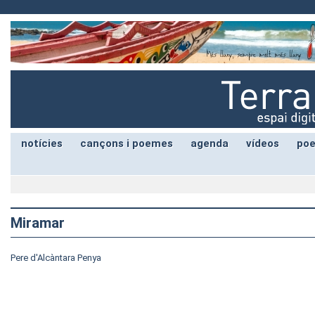
notícies
cançons i poemes
agenda
vídeos
poe
Miramar
Pere d'Alcàntara Penya