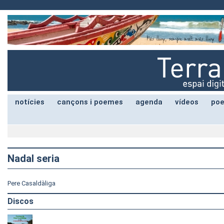
notícies
cançons i poemes
agenda
vídeos
poe
Nadal seria
Pere Casaldàliga
Discos