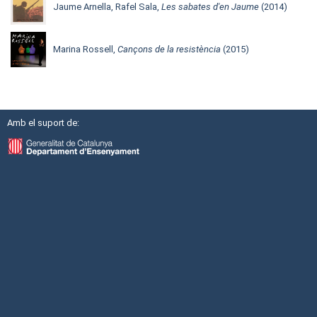
Jaume Arnella, Rafel Sala,
Les sabates d'en Jaume
(2014)
Marina Rossell,
Cançons de la resistència
(2015)
Amb el suport de: