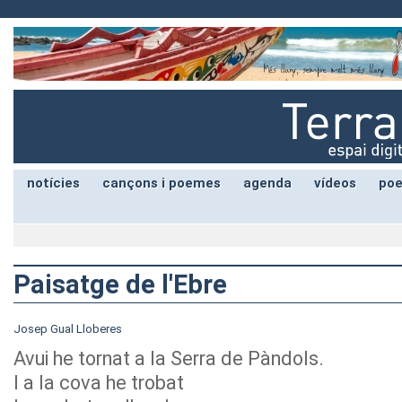
notícies
cançons i poemes
agenda
vídeos
poe
Paisatge de l'Ebre
Josep Gual Lloberes
Avui he tornat a la Serra de Pàndols.
I a la cova he trobat