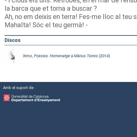
- I clous els ulls. Retrobes, en el mar de l'ens
la barca que et torna a buscar ?
Ah, no em deixis en terra! Fes-me lloc al teu 
Mahalta! Sóc el teu germà! -
Discos
Ximo,
Poesies. Homenatge a Màrius Torres
(2014)
Amb el suport de: