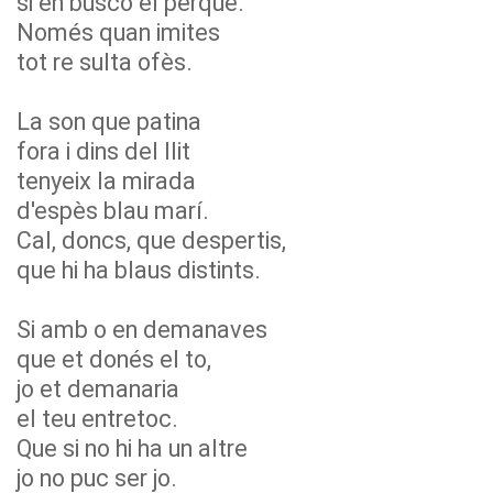
si en busco el perquè.
Només quan imites
tot re sulta ofès.
La son que patina
fora i dins del llit
tenyeix la mirada
d'espès blau marí.
Cal, doncs, que despertis,
que hi ha blaus distints.
Si amb o en demanaves
que et donés el to,
jo et demanaria
el teu entretoc.
Que si no hi ha un altre
jo no puc ser jo.