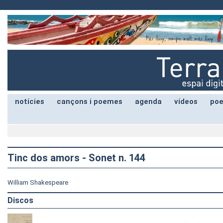
notícies
cançons i poemes
agenda
vídeos
poe
Tinc dos amors - Sonet n. 144
William Shakespeare
Discos