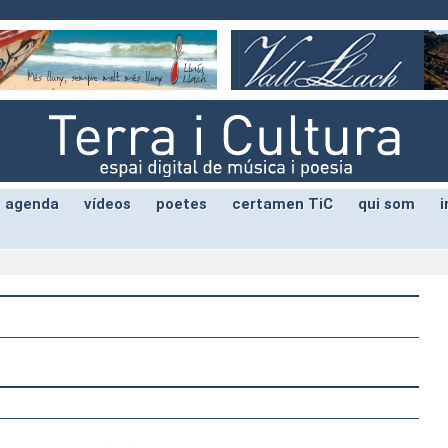
agenda
vídeos
poetes
certamen TiC
qui som
i