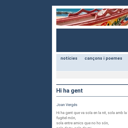
notícies
cançons i poemes
Hi ha gent
Joan Vergés
Hi ha gent que va sola en la nit, sola amb la
fugitel món,
sola entre amics que no ho són,