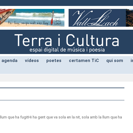
agenda
vídeos
poetes
certamen TiC
qui som
i
 llum que ha fugitHi ha gent que va sola en la nit, sola amb la llum que ha