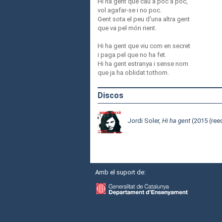
Hi ha gent que cau a poc a poc,
vol agafar-se i no poc.
Gent sota el peu d'una altra gent
que va pel món rient.
Hi ha gent que viu com en secret
i paga pel que no ha fet.
Hi ha gent estranya i sense nom
que ja ha oblidat tothom.
Discos
Jordi Soler,
Hi ha gent
(2015 (ree
Amb el suport de: