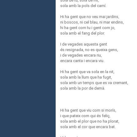
sola de tu, sola de mi,
sola amb la pols del camí.
Hi ha gent que no veu mai jardins,
ni boscos, ni cel blau, ni mar endins,
hi ha gent com tu i gent com jo,
sola amb el fang del plor.
I de vegades aquesta gent
és resignada, no es queixa gens,
i de vegades encara riu,
encara canta i encara viu.
Hi ha gent que va sola en la nit,
sola amb la llum que ha fugit,
sola amb un temps que es va cremant,
sola amb la por de demà.
Hi ha gent que viu com si morís,
i que pateix com qui és feliç,
sola amb el plor que no ha plorat,
sola amb el cor que encara bat.