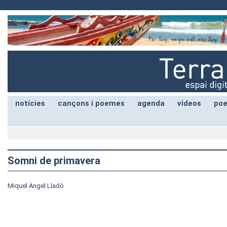
notícies
cançons i poemes
agenda
vídeos
poe
Somni de primavera
Miquel Àngel Lladó