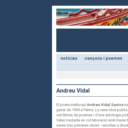
notícies
cançons i poemes
Andreu Vidal
El poeta mallorquí
Andreu Vidal Sastre
ne
gener de 1959 a Palma. La seva obra publi
vuit llibres de poemes i d’una antologia poè
Celan traduïda en col·laboració amb Karen M
seves tres primeres obres —escrites a divu