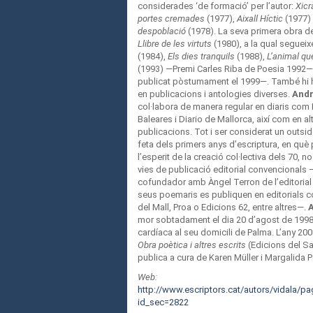
considerades ‘de formació’ per l’autor:
Xicra
portes cremades
(1977),
Aixall Híctic
(1977) 
despoblació
(1978). La seva primera obra 
Llibre de les virtuts
(1980), a la qual seguei
(1984),
Els dies tranquils
(1988),
L’animal qu
(1993) —Premi Carles Riba de Poesia 1992—
publicat pòstumament el 1999—. També hi 
en publicacions i antologies diverses.
Andr
col·labora de manera regular en diaris com 
Baleares i Diario de Mallorca, així com en alt
publicacions. Tot i ser considerat un outsid
feta dels primers anys d’escriptura, en què 
l’esperit de la creació col·lectiva dels 70, n
vies de publicació editorial convencionals 
cofundador amb Àngel Terron de l’editorial T
seus poemaris es publiquen en editorials 
del Mall, Proa o Edicions 62, entre altres—.
A
mor sobtadament el dia 20 d’agost de 1998
cardíaca al seu domicili de Palma. L’any 20
Obra poètica i altres escrits
(Edicions del Sa
publica a cura de Karen Müller i Margalida 
Web:
http://www.escriptors.cat/autors/vidala/p
id_sec=2822