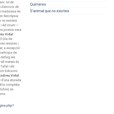
ini: nit de
Quimeres
i
Exercicis de
S'animal que no existeix
de maduresa és
xen
Necròpsia
e no existeix
 i
Ad vivum
—
ha poesia seva
eu Vidal
El Día de
res revistes i
er, a excepció
participa de
o defuig les
—ell mateix és
afal i els
com Edicions
ndreu Vidal
 d’una aturada
08 la completa
lobre) es
Pons.
agina.php?