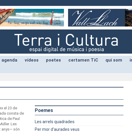
agenda
vídeos
poetes
certamen TiC
qui som
i
ix el 23 de
Poemes
cada consta de
tica de Paul
Les arrels quadrades
üller. Les
it anys— són
Per mor d'aurades veus