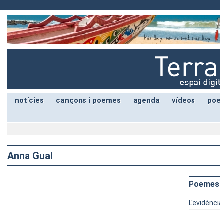
notícies
cançons i poemes
agenda
vídeos
poe
Anna Gual
Poemes
L'evidènci