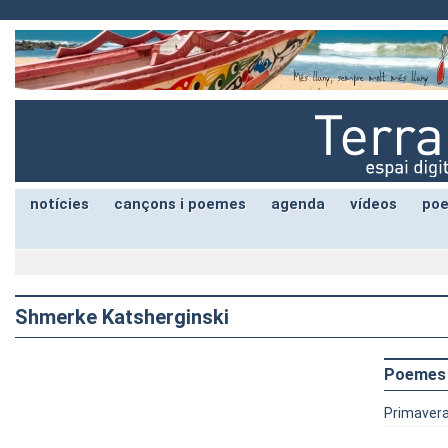
notícies
cançons i poemes
agenda
vídeos
poe
Shmerke Katsherginski
Poemes
Primaver