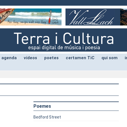
agenda
vídeos
poetes
certamen TiC
qui som
i
Poemes
Bedford Street