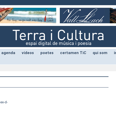
agenda
vídeos
poetes
certamen TiC
qui som
i
dex-d-