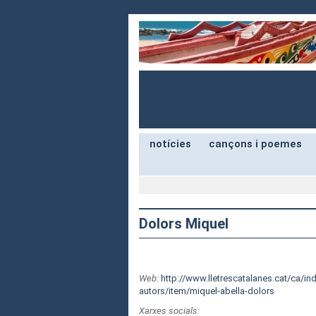
notícies
cançons i poemes
Dolors Miquel
Web:
http://www.lletrescatalanes.cat/ca/in
autors/item/miquel-abella-dolors
Xarxes socials: