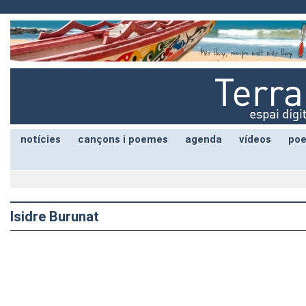
notícies
cançons i poemes
agenda
vídeos
poe
Isidre Burunat