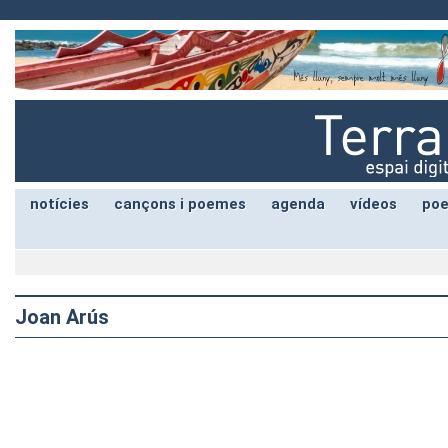
notícies
cançons i poemes
agenda
vídeos
poe
Joan Arús