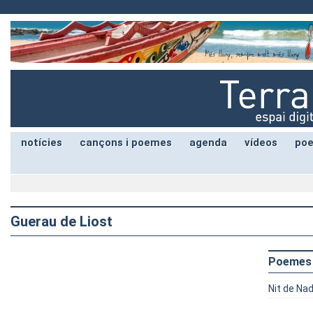
notícies
cançons i poemes
agenda
vídeos
poe
Guerau de Liost
Poemes
Nit de Nad