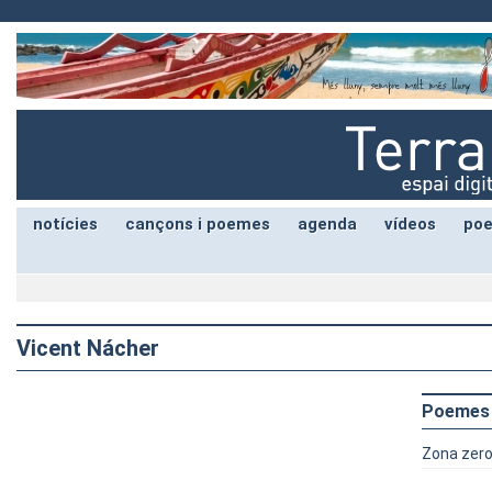
notícies
cançons i poemes
agenda
vídeos
poe
Vicent Nácher
Poemes
Zona zer